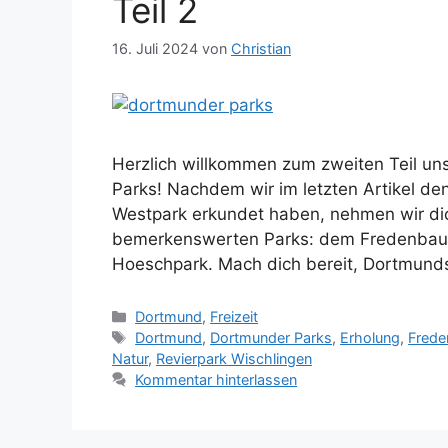
Teil 2
16. Juli 2024
von
Christian
Herzlich willkommen zum zweiten Teil u
Parks! Nachdem wir im letzten Artikel d
Westpark erkundet haben, nehmen wir dich
bemerkenswerten Parks: dem Fredenbau
Hoeschpark. Mach dich bereit, Dortmund
Kategorien
Dortmund
,
Freizeit
Schlagwörter
Dortmund
,
Dortmunder Parks
,
Erholung
,
Fred
Natur
,
Revierpark Wischlingen
Kommentar hinterlassen