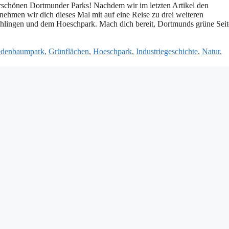
rschönen Dortmunder Parks! Nachdem wir im letzten Artikel den
hmen wir dich dieses Mal mit auf eine Reise zu drei weiteren
lingen und dem Hoeschpark. Mach dich bereit, Dortmunds grüne Seit
edenbaumpark
,
Grünflächen
,
Hoeschpark
,
Industriegeschichte
,
Natur
,