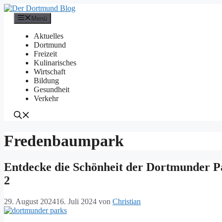
Zum
Inhalt
Menü
springen
Aktuelles
Dortmund
Freizeit
Kulinarisches
Wirtschaft
Bildung
Gesundheit
Verkehr
Fredenbaumpark
Entdecke die Schönheit der Dortmunder Pa
2
29. August 2024
16. Juli 2024
von
Christian