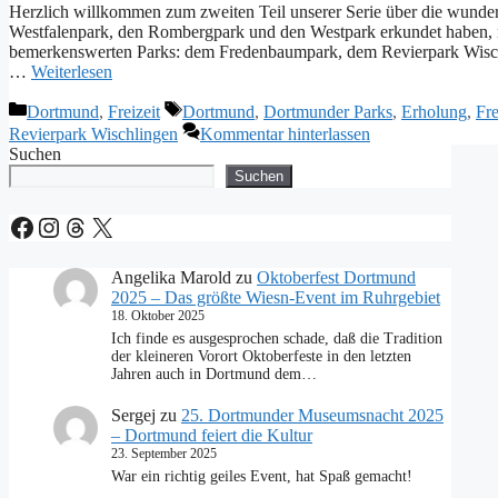
Herzlich willkommen zum zweiten Teil unserer Serie über die wunde
Westfalenpark, den Rombergpark und den Westpark erkundet haben, ne
bemerkenswerten Parks: dem Fredenbaumpark, dem Revierpark Wisch
…
Weiterlesen
Kategorien
Schlagwörter
Dortmund
,
Freizeit
Dortmund
,
Dortmunder Parks
,
Erholung
,
Fr
Revierpark Wischlingen
Kommentar hinterlassen
Suchen
Suchen
Facebook
Instagram
Threads
X
Angelika Marold
zu
Oktoberfest Dortmund
2025 – Das größte Wiesn-Event im Ruhrgebiet
18. Oktober 2025
Ich finde es ausgesprochen schade, daß die Tradition
der kleineren Vorort Oktoberfeste in den letzten
Jahren auch in Dortmund dem…
Sergej
zu
25. Dortmunder Museumsnacht 2025
– Dortmund feiert die Kultur
23. September 2025
War ein richtig geiles Event, hat Spaß gemacht!