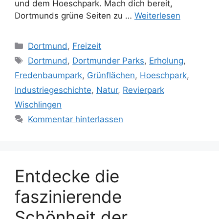
und dem Hoeschpark. Mach dich bereit,
Dortmunds grüne Seiten zu …
Weiterlesen
Kategorien
Dortmund
,
Freizeit
Schlagwörter
Dortmund
,
Dortmunder Parks
,
Erholung
,
Fredenbaumpark
,
Grünflächen
,
Hoeschpark
,
Industriegeschichte
,
Natur
,
Revierpark
Wischlingen
Kommentar hinterlassen
Entdecke die
faszinierende
Schönheit der