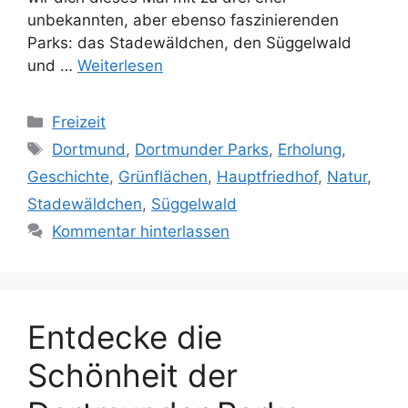
unbekannten, aber ebenso faszinierenden
Parks: das Stadewäldchen, den Süggelwald
und …
Weiterlesen
Kategorien
Freizeit
Schlagwörter
Dortmund
,
Dortmunder Parks
,
Erholung
,
Geschichte
,
Grünflächen
,
Hauptfriedhof
,
Natur
,
Stadewäldchen
,
Süggelwald
Kommentar hinterlassen
Entdecke die
Schönheit der