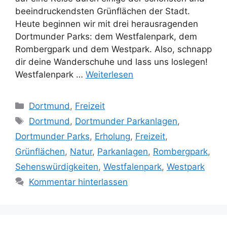
beeindruckendsten Grünflächen der Stadt.
Heute beginnen wir mit drei herausragenden
Dortmunder Parks: dem Westfalenpark, dem
Rombergpark und dem Westpark. Also, schnapp
dir deine Wanderschuhe und lass uns loslegen!
Westfalenpark …
Weiterlesen
Kategorien
Dortmund
,
Freizeit
Schlagwörter
Dortmund
,
Dortmunder Parkanlagen
,
Dortmunder Parks
,
Erholung
,
Freizeit
,
Grünflächen
,
Natur
,
Parkanlagen
,
Rombergpark
,
Sehenswürdigkeiten
,
Westfalenpark
,
Westpark
Kommentar hinterlassen