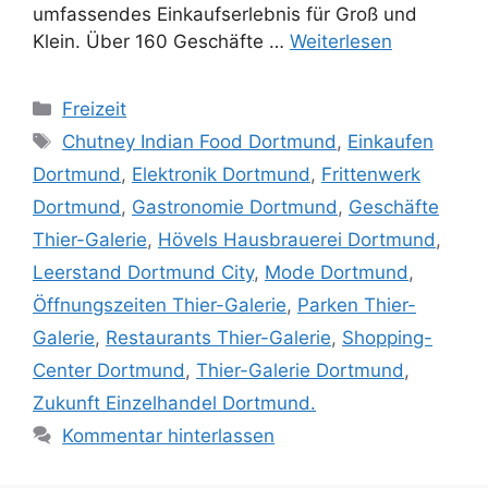
umfassendes Einkaufserlebnis für Groß und
Klein. Über 160 Geschäfte …
Weiterlesen
Kategorien
Freizeit
Schlagwörter
Chutney Indian Food Dortmund
,
Einkaufen
Dortmund
,
Elektronik Dortmund
,
Frittenwerk
Dortmund
,
Gastronomie Dortmund
,
Geschäfte
Thier-Galerie
,
Hövels Hausbrauerei Dortmund
,
Leerstand Dortmund City
,
Mode Dortmund
,
Öffnungszeiten Thier-Galerie
,
Parken Thier-
Galerie
,
Restaurants Thier-Galerie
,
Shopping-
Center Dortmund
,
Thier-Galerie Dortmund
,
Zukunft Einzelhandel Dortmund.
Kommentar hinterlassen