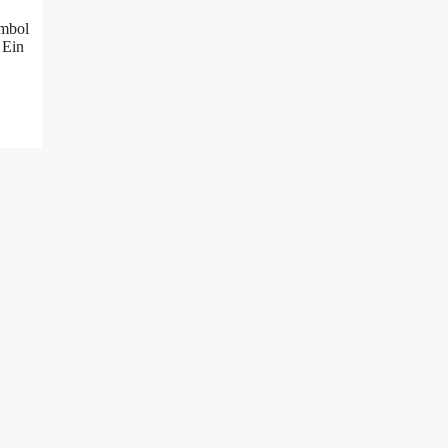
ymbol
 Ein