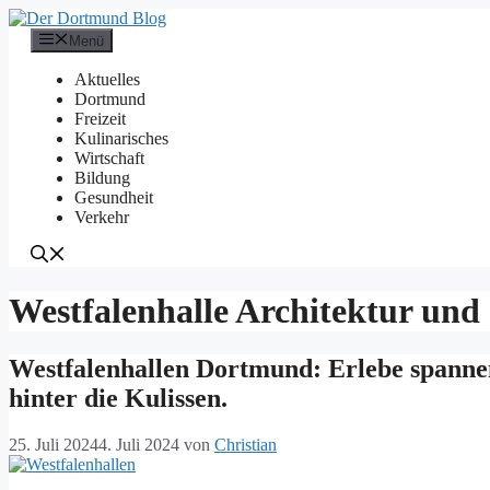
Zum
Inhalt
Menü
springen
Aktuelles
Dortmund
Freizeit
Kulinarisches
Wirtschaft
Bildung
Gesundheit
Verkehr
Westfalenhalle Architektur und
Westfalenhallen Dortmund: Erlebe spannen
hinter die Kulissen.
25. Juli 2024
4. Juli 2024
von
Christian