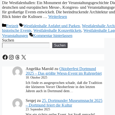
Die Westfalenhallen: Ein Monument der Veranstaltungsgeschichte Die 
deutschen und europäischen Messe-, Kongress- und Veranstaltungsges
für großartige Events entwickelt. Die beeindruckende Architektur und
Blick hinter die Kulissen …
Weiterlesen
Kategorien
Schlagwörter
Freizeit
Westfalenhalle Anfahrt und Parken
,
Westfalenhalle Arch
historische Events
,
Westfalenhalle Konzerttickets
,
Westfalenhalle Lag
Veranstaltungen
Kommentar hinterlassen
Suchen
Suchen
Facebook
Instagram
Threads
X
Angelika Marold
zu
Oktoberfest Dortmund
2025 – Das größte Wiesn-Event im Ruhrgebiet
18. Oktober 2025
Ich finde es ausgesprochen schade, daß die Tradition
der kleineren Vorort Oktoberfeste in den letzten
Jahren auch in Dortmund dem…
Sergej
zu
25. Dortmunder Museumsnacht 2025
– Dortmund feiert die Kultur
23. September 2025
War ein richtig geiles Event, hat Spaß gemacht!