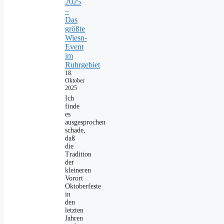
2025
–
Das
größte
Wiesn-
Event
im
Ruhrgebiet
18.
Oktober
2025
Ich
finde
es
ausgesprochen
schade,
daß
die
Tradition
der
kleineren
Vorort
Oktoberfeste
in
den
letzten
Jahren