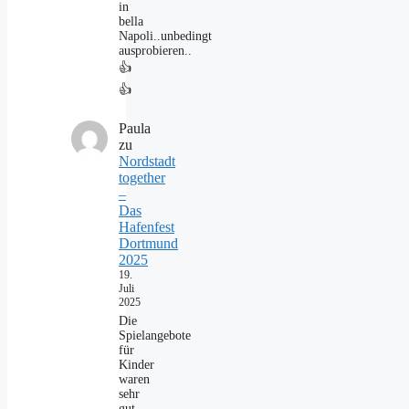
in
bella
Napoli..unbedingt
ausprobieren..
👍
👍
Paula
zu
Nordstadt
together
–
Das
Hafenfest
Dortmund
2025
19.
Juli
2025
Die
Spielangebote
für
Kinder
waren
sehr
gut.