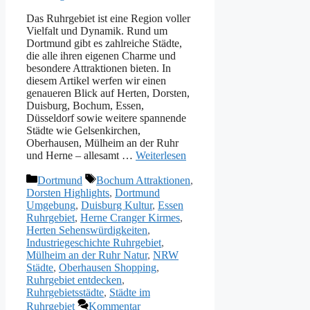
Das Ruhrgebiet ist eine Region voller
Vielfalt und Dynamik. Rund um
Dortmund gibt es zahlreiche Städte,
die alle ihren eigenen Charme und
besondere Attraktionen bieten. In
diesem Artikel werfen wir einen
genaueren Blick auf Herten, Dorsten,
Duisburg, Bochum, Essen,
Düsseldorf sowie weitere spannende
Städte wie Gelsenkirchen,
Oberhausen, Mülheim an der Ruhr
und Herne – allesamt …
Weiterlesen
Kategorien
Schlagwörter
Dortmund
Bochum Attraktionen
,
Dorsten Highlights
,
Dortmund
Umgebung
,
Duisburg Kultur
,
Essen
Ruhrgebiet
,
Herne Cranger Kirmes
,
Herten Sehenswürdigkeiten
,
Industriegeschichte Ruhrgebiet
,
Mülheim an der Ruhr Natur
,
NRW
Städte
,
Oberhausen Shopping
,
Ruhrgebiet entdecken
,
Ruhrgebietsstädte
,
Städte im
Ruhrgebiet
Kommentar