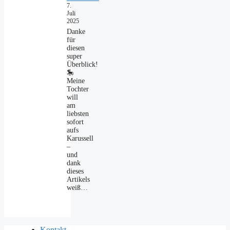
7.
Juli
2025
Danke
für
diesen
super
Überblick!
🎠
Meine
Tochter
will
am
liebsten
sofort
aufs
Karussell
–
und
dank
dieses
Artikels
weiß…
Kontakt