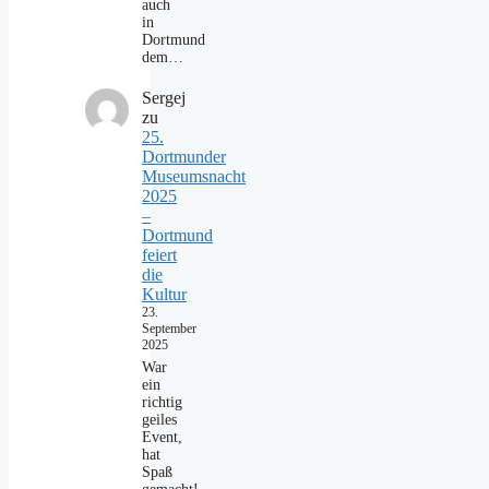
auch
in
Dortmund
dem…
Sergej
zu
25.
Dortmunder
Museumsnacht
2025
–
Dortmund
feiert
die
Kultur
23.
September
2025
War
ein
richtig
geiles
Event,
hat
Spaß