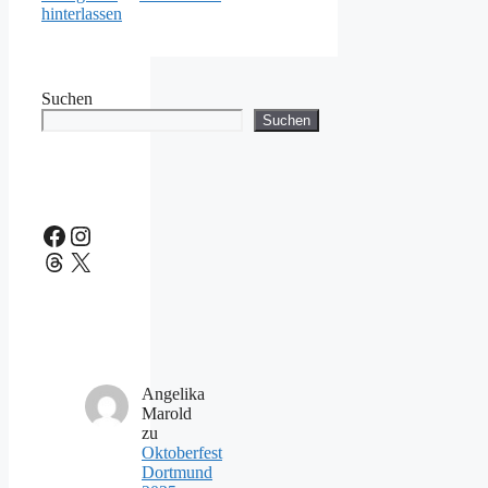
hinterlassen
Suchen
Suchen
Facebook
Instagram
Threads
X
Angelika
Marold
zu
Oktoberfest
Dortmund