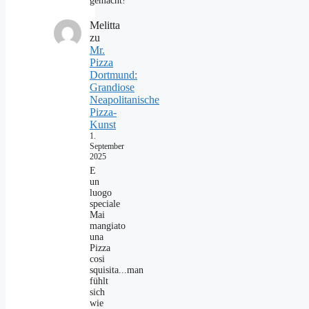
gemacht!
Melitta
zu
Mr.
Pizza
Dortmund:
Grandiose
Neapolitanische
Pizza-
Kunst
1.
September
2025
E
un
luogo
speciale
Mai
mangiato
una
Pizza
cosi
squisita...man
fühlt
sich
wie