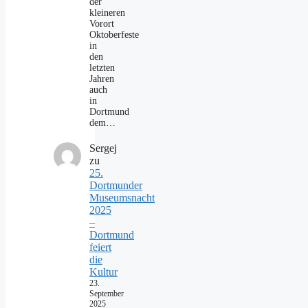
der
kleineren
Vorort
Oktoberfeste
in
den
letzten
Jahren
auch
in
Dortmund
dem…
Sergej
zu
25.
Dortmunder
Museumsnacht
2025
–
Dortmund
feiert
die
Kultur
23.
September
2025