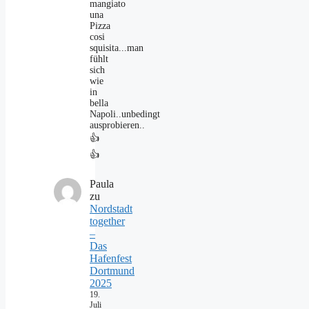
mangiato
una
Pizza
cosi
squisita...man
fühlt
sich
wie
in
bella
Napoli..unbedingt
ausprobieren..
👍
👍
Paula
zu
Nordstadt
together
–
Das
Hafenfest
Dortmund
2025
19.
Juli