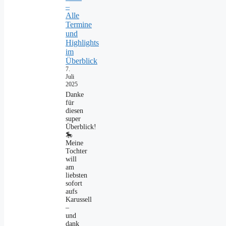
–
Alle
Termine
und
Highlights
im
Überblick
7.
Juli
2025
Danke
für
diesen
super
Überblick!
🎠
Meine
Tochter
will
am
liebsten
sofort
aufs
Karussell
–
und
dank