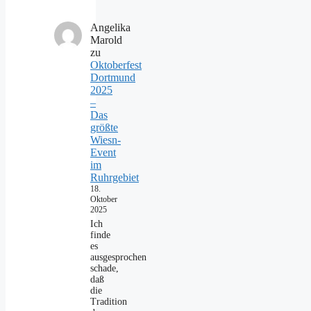
Angelika
Marold
zu
Oktoberfest
Dortmund
2025
–
Das
größte
Wiesn-
Event
im
Ruhrgebiet
18.
Oktober
2025
Ich
finde
es
ausgesprochen
schade,
daß
die
Tradition