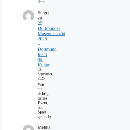
dem…
Sergej
zu
25.
Dortmunder
Museumsnacht
2025
–
Dortmund
feiert
die
Kultur
23.
September
2025
War
ein
richtig
geiles
Event,
hat
Spaß
gemacht!
Melitta