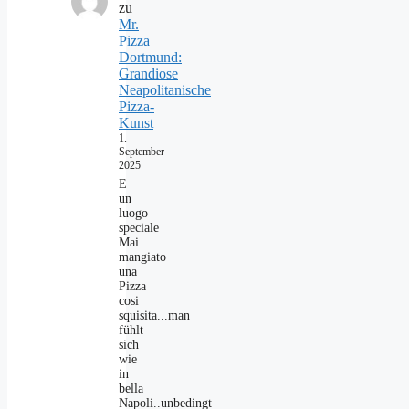
zu
Mr.
Pizza
Dortmund:
Grandiose
Neapolitanische
Pizza-
Kunst
1.
September
2025
E
un
luogo
speciale
Mai
mangiato
una
Pizza
cosi
squisita...man
fühlt
sich
wie
in
bella
Napoli..unbedingt