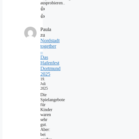
ausprobieren..
👍
👍
Paula
zu
Nordstadt
together
–
Das
Hafenfest
Dortmund
2025
19.
Juli
2025
Die
Spielangebote
für
Kinder
waren
sehr
gut.
Aber:
bei