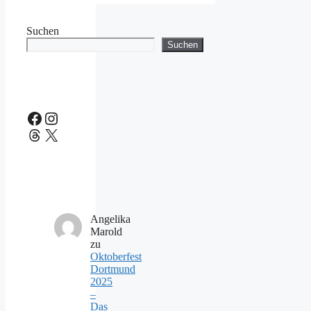
Suchen
Suchen
Facebook
Instagram
Threads
X
Angelika
Marold
zu
Oktoberfest
Dortmund
2025
–
Das