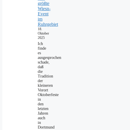
größte
Wiesn-
Event
im
Ruhrgebiet
18.
Oktober
2025
Ich
finde
es
ausgesprochen
schade,
daß
die
Tradition
der
kleineren
Vorort
Oktoberfeste
in
den
letzten
Jahren
auch
in
Dortmund