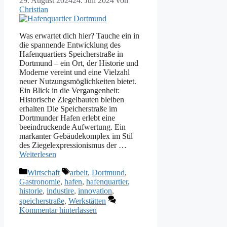
29. August 2024
24. Juli 2024
von
Christian
Was erwartet dich hier? Tauche ein in
die spannende Entwicklung des
Hafenquartiers Speicherstraße in
Dortmund – ein Ort, der Historie und
Moderne vereint und eine Vielzahl
neuer Nutzungsmöglichkeiten bietet.
Ein Blick in die Vergangenheit:
Historische Ziegelbauten bleiben
erhalten Die Speicherstraße im
Dortmunder Hafen erlebt eine
beeindruckende Aufwertung. Ein
markanter Gebäudekomplex im Stil
des Ziegelexpressionismus der …
Weiterlesen
Kategorien
Schlagwörter
Wirtschaft
arbeit
,
Dortmund
,
Gastronomie
,
hafen
,
hafenquartier
,
historie
,
industire
,
innovation
,
speicherstraße
,
Werkstätten
Kommentar hinterlassen