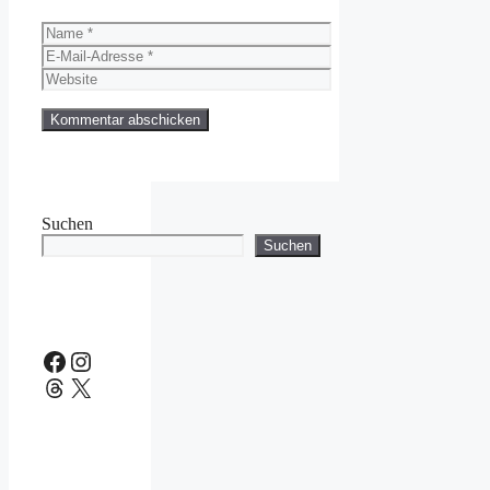
Name
E-
Mail-
Website
Adresse
Suchen
Suchen
Facebook
Instagram
Threads
X