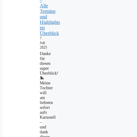
–
Alle
Termine
und
Highlights
im
Überblick
7.
Juli
2025
Danke
für
diesen
super
Überblick!
🎠
Meine
Tochter
will
am
liebsten
sofort
aufs
Karussell
–
und
dank
dieses