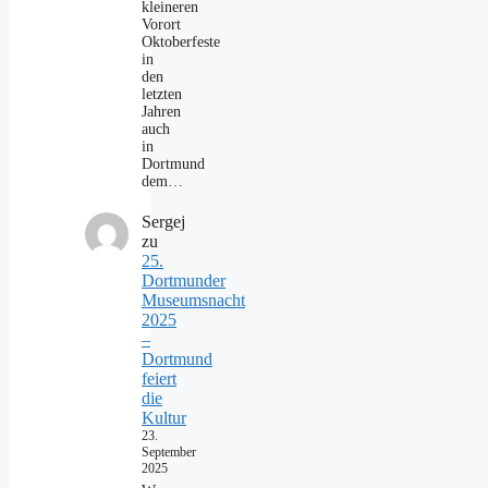
kleineren
Vorort
Oktoberfeste
in
den
letzten
Jahren
auch
in
Dortmund
dem…
Sergej
zu
25.
Dortmunder
Museumsnacht
2025
–
Dortmund
feiert
die
Kultur
23.
September
2025