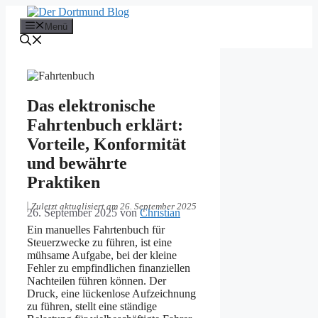
Zum
Inhalt
Menü
springen
Das elektronische
Fahrtenbuch erklärt:
Vorteile, Konformität
und bewährte
Praktiken
Zuletzt aktualisiert am 26. September 2025
26. September 2025
von
Christian
Ein manuelles Fahrtenbuch für
Steuerzwecke zu führen, ist eine
mühsame Aufgabe, bei der kleine
Fehler zu empfindlichen finanziellen
Nachteilen führen können. Der
Druck, eine lückenlose Aufzeichnung
zu führen, stellt eine ständige