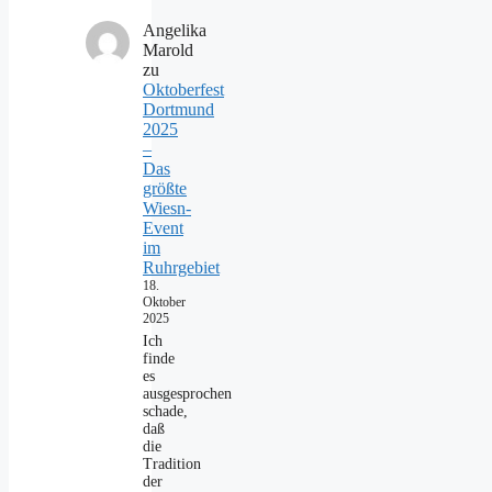
Angelika
Marold
zu
Oktoberfest
Dortmund
2025
–
Das
größte
Wiesn-
Event
im
Ruhrgebiet
18.
Oktober
2025
Ich
finde
es
ausgesprochen
schade,
daß
die
Tradition
der