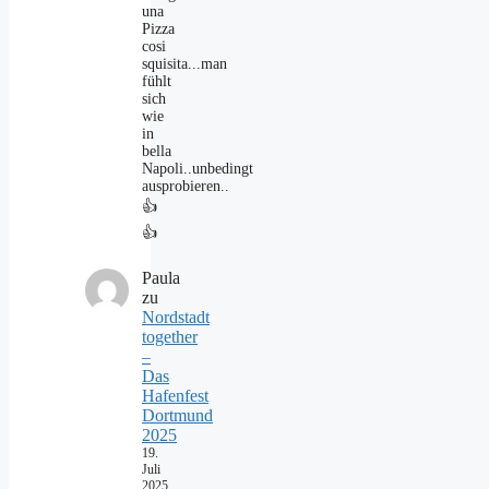
una
Pizza
cosi
squisita...man
fühlt
sich
wie
in
bella
Napoli..unbedingt
ausprobieren..
👍
👍
Paula
zu
Nordstadt
together
–
Das
Hafenfest
Dortmund
2025
19.
Juli
2025