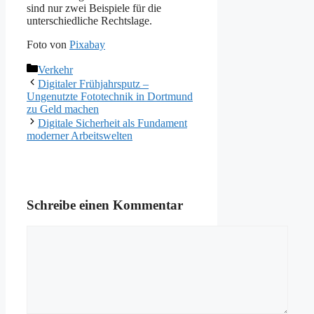
sind nur zwei Beispiele für die
unterschiedliche Rechtslage.
Foto von
Pixabay
Kategorien
Verkehr
Digitaler Frühjahrsputz –
Ungenutzte Fototechnik in Dortmund
zu Geld machen
Digitale Sicherheit als Fundament
moderner Arbeitswelten
Schreibe einen Kommentar
Kommentar