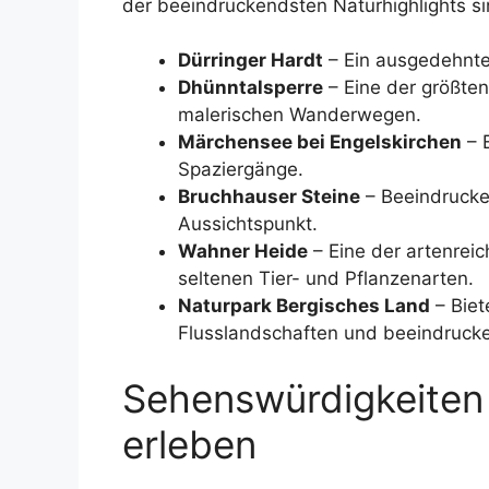
der beeindruckendsten Naturhighlights si
Dürringer Hardt
– Ein ausgedehnte
Dhünntalsperre
– Eine der größten
malerischen Wanderwegen.
Märchensee bei Engelskirchen
– E
Spaziergänge.
Bruchhauser Steine
– Beeindrucke
Aussichtspunkt.
Wahner Heide
– Eine der artenrei
seltenen Tier- und Pflanzenarten.
Naturpark Bergisches Land
– Biet
Flusslandschaften und beeindruck
Sehenswürdigkeiten 
erleben