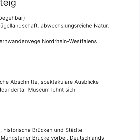
teig
 begehbar)
 Hügellandschaft, abwechslungsreiche Natur,
n Fernwanderwege Nordrhein-Westfalens
iche Abschnitte, spektakuläre Ausblicke
 Neandertal-Museum lohnt sich
n, historische Brücken und Städte
r Müngstener Brücke vorbei, Deutschlands