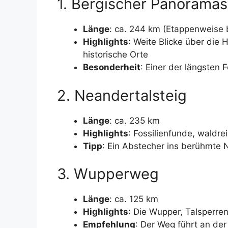
1. Bergischer Panoramas
Länge
: ca. 244 km (Etappenweise
Highlights
: Weite Blicke über die
historische Orte
Besonderheit
: Einer der längste
2. Neandertalsteig
Länge
: ca. 235 km
Highlights
: Fossilienfunde, waldre
Tipp
: Ein Abstecher ins berühmte
3. Wupperweg
Länge
: ca. 125 km
Highlights
: Die Wupper, Talsperre
Empfehlung
: Der Weg führt an de