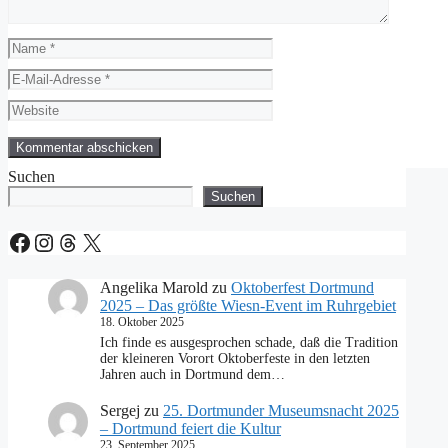
Name
E-
Mail-
Website
Adresse
Suchen
Suchen
Facebook
Instagram
Threads
X
Angelika Marold
zu
Oktoberfest Dortmund
2025 – Das größte Wiesn-Event im Ruhrgebiet
18. Oktober 2025
Ich finde es ausgesprochen schade, daß die Tradition
der kleineren Vorort Oktoberfeste in den letzten
Jahren auch in Dortmund dem…
Sergej
zu
25. Dortmunder Museumsnacht 2025
– Dortmund feiert die Kultur
23. September 2025