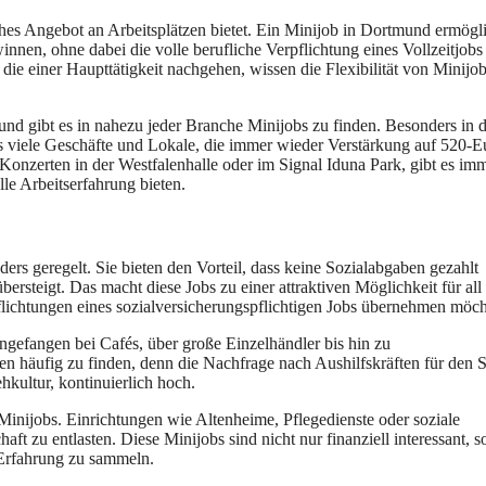
eiches Angebot an Arbeitsplätzen bietet. Ein Minijob in Dortmund ermögli
innen, ohne dabei die volle berufliche Verpflichtung eines Vollzeitjobs
e einer Haupttätigkeit nachgehen, wissen die Flexibilität von Minijob
nd gibt es in nahezu jeder Branche Minijobs zu finden. Besonders in d
es viele Geschäfte und Lokale, die immer wieder Verstärkung auf 520-E
Konzerten in der Westfalenhalle oder im Signal Iduna Park, gibt es im
le Arbeitserfahrung bieten.
ers geregelt. Sie bieten den Vorteil, dass keine Sozialabgaben gezahlt
steigt. Das macht diese Jobs zu einer attraktiven Möglichkeit für all
rpflichtungen eines sozialversicherungspflichtigen Jobs übernehmen möch
angefangen bei Cafés, über große Einzelhändler bis hin zu
en häufig zu finden, denn die Nachfrage nach Aushilfskräften für den 
hkultur, kontinuierlich hoch.
Minijobs. Einrichtungen wie Altenheime, Pflegedienste oder soziale
aft zu entlasten. Diese Minijobs sind nicht nur finanziell interessant, 
 Erfahrung zu sammeln.