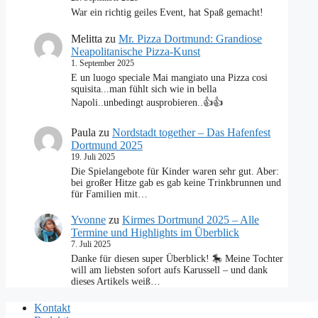
War ein richtig geiles Event, hat Spaß gemacht!
Melitta
zu
Mr. Pizza Dortmund: Grandiose
Neapolitanische Pizza-Kunst
1. September 2025
E un luogo speciale Mai mangiato una Pizza cosi
squisita...man fühlt sich wie in bella
Napoli..unbedingt ausprobieren..👍👍
Paula
zu
Nordstadt together – Das Hafenfest
Dortmund 2025
19. Juli 2025
Die Spielangebote für Kinder waren sehr gut. Aber:
bei großer Hitze gab es gab keine Trinkbrunnen und
für Familien mit…
Yvonne
zu
Kirmes Dortmund 2025 – Alle
Termine und Highlights im Überblick
7. Juli 2025
Danke für diesen super Überblick! 🎠 Meine Tochter
will am liebsten sofort aufs Karussell – und dank
dieses Artikels weiß…
Kontakt