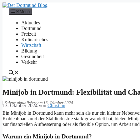
Zum
Inhalt
Menü
springen
Aktuelles
Dortmund
Freizeit
Kulinarisches
Wirtschaft
Bildung
Gesundheit
Verkehr
Minijob in Dortmund: Flexibilität und Ch
Zuletzt aktualisiert am 13. Oktober 2024
13. Oktober 2024
von
Christian
Ein Minijob in Dortmund kann mehr sein als nur ein kleiner Nebenverd
Kohleabbaus und der Stahlindustrie stark gewandelt hat, bieten Minijo
zur finanziellen Aufbesserung oder als flexible Option, um Arbeit und 
Warum ein Minijob in Dortmund?