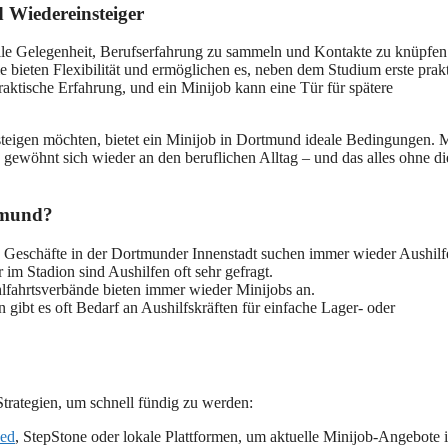
 Wiedereinsteiger
olle Gelegenheit, Berufserfahrung zu sammeln und Kontakte zu knüpfen
Sie bieten Flexibilität und ermöglichen es, neben dem Studium erste prak
ktische Erfahrung, und ein Minijob kann eine Tür für spätere
steigen möchten, bietet ein Minijob in Dortmund ideale Bedingungen.
d gewöhnt sich wieder an den beruflichen Alltag – und das alles ohne di
rtmund?
d Geschäfte in der Dortmunder Innenstadt suchen immer wieder Aushilf
 im Stadion sind Aushilfen oft sehr gefragt.
lfahrtsverbände bieten immer wieder Minijobs an.
 gibt es oft Bedarf an Aushilfskräften für einfache Lager- oder
Strategien, um schnell fündig zu werden:
eed
, StepStone oder lokale Plattformen, um aktuelle Minijob-Angebote 