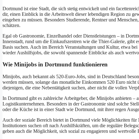
Dortmund ist eine Stadt, die sich stetig entwickelt und ein facettenr
dir, einen Einblick in die Arbeitswelt dieser lebendigen Region zu gew
eingehen zu müssen. Besonders Studierende, Rentner und Menschen, di
schätzen.
Egal ob Gastronomie, Einzelhandel oder Dienstleistungen – in Dortmu
Innenstadt, rund um die Einkaufszentren wie die Thier-Galerie, gibt 
Basis suchen. Auch im Bereich Veranstaltungen und Kultur, etwa bei 
wieder Aushilfsjobs, die sowohl spannende Einblicke als auch wertvol
Wie Minijobs in Dortmund funktionieren
Minijobs, auch bekannt als 520-Euro-Jobs, sind in Deutschland besond
werden müssen, solange das monatliche Einkommen 520 Euro nicht über
diejenigen, die eine Nebentätigkeit suchen, aber nicht die vollen Ve
In Dortmund gibt es zahlreiche Arbeitgeber, die Minijobs anbieten – 
Logistikunternehmen. Besonders in der Gastronomie sind solche Stell
oder die Küche ist in einer Stadt wie Dortmund, mit ihrer regen Ausge
Auch der soziale Bereich bietet in Dortmund viele Möglichkeiten für 
Institutionen suchen oft nach Aushilfskräften, um die reguläre Belegsch
geben auch die Möglichkeit, sich sozial zu engagieren und wertvolle