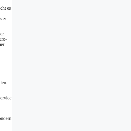
cht es
s zu
er
uro-
mer
ten.
Service
sondern