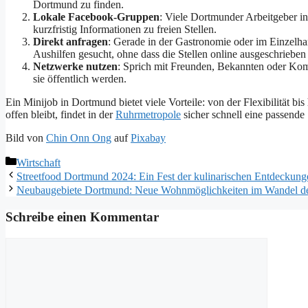
Dortmund zu finden.
Lokale Facebook-Gruppen
: Viele Dortmunder Arbeitgeber in
kurzfristig Informationen zu freien Stellen.
Direkt anfragen
: Gerade in der Gastronomie oder im Einzelhan
Aushilfen gesucht, ohne dass die Stellen online ausgeschriebe
Netzwerke nutzen
: Sprich mit Freunden, Bekannten oder Kom
sie öffentlich werden.
Ein Minijob in Dortmund bietet viele Vorteile: von der Flexibilität b
offen bleibt, findet in der
Ruhrmetropole
sicher schnell eine passende 
Bild von
Chin Onn Ong
auf
Pixabay
Kategorien
Wirtschaft
Streetfood Dortmund 2024: Ein Fest der kulinarischen Entdeckun
Neubaugebiete Dortmund: Neue Wohnmöglichkeiten im Wandel de
Schreibe einen Kommentar
Kommentar