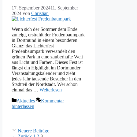
17. September 2024
11. September
2024
von
Christian
Wenn sich der Sommer dem Ende
zuneigt, erstrahlt der Fredenbaumpark
in Dortmund in einem besonderen
Glanz: das Lichterfest
Fredenbaumpark verwandelt den
grünen Park in eine zauberhafte Welt
aus Licht und Farben. Dieses Fest ist
längst ein Highlight im Dortmunder
Veranstaltungskalender und zieht
jedes Jahr tausende Besucher in den
Stadtteil der Nordstadt. Wer schon
einmal das …
Weiterlesen
Kategorien
Aktuelles
Kommentar
hinterlassen
Neuere Beiträge
Seite
Seite
Seite
←
Zurück
1
2
3