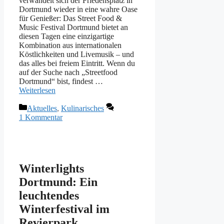
verwandelt sich der Friedensplatz in
Dortmund wieder in eine wahre Oase
für Genießer: Das Street Food &
Music Festival Dortmund bietet an
diesen Tagen eine einzigartige
Kombination aus internationalen
Köstlichkeiten und Livemusik – und
das alles bei freiem Eintritt. Wenn du
auf der Suche nach „Streetfood
Dortmund“ bist, findest …
Weiterlesen
Kategorien
Aktuelles
,
Kulinarisches
1 Kommentar
Winterlights
Dortmund: Ein
leuchtendes
Winterfestival im
Revierpark