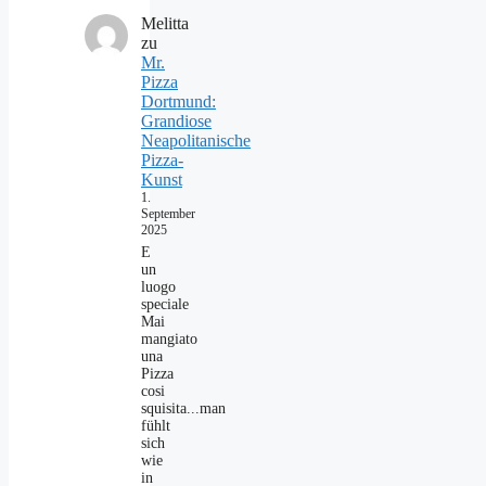
Melitta
zu
Mr.
Pizza
Dortmund:
Grandiose
Neapolitanische
Pizza-
Kunst
1.
September
2025
E
un
luogo
speciale
Mai
mangiato
una
Pizza
cosi
squisita...man
fühlt
sich
wie
in