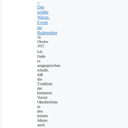
–
Das
größte
Wiesn-
Event
im
Ruhrgebiet
18.
Oktober
2025
Ich
finde
es
ausgesprochen
schade,
daß
die
Tradition
der
kleineren
Vorort
Oktoberfeste
in
den
letzten
Jahren
auch