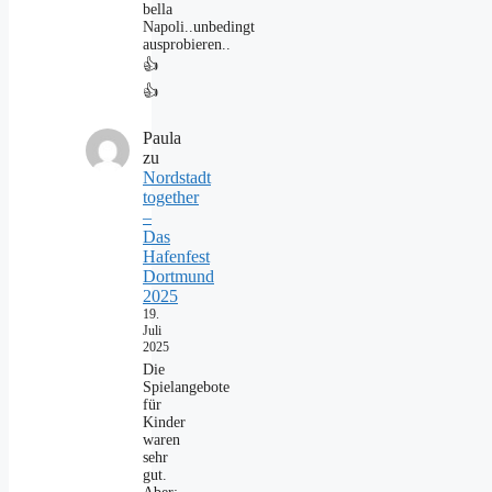
bella
Napoli..unbedingt
ausprobieren..
👍
👍
Paula
zu
Nordstadt
together
–
Das
Hafenfest
Dortmund
2025
19.
Juli
2025
Die
Spielangebote
für
Kinder
waren
sehr
gut.