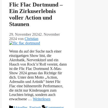
Flic Flac Dortmund –
Ein Zirkuserlebnis
voller Action und
Staunen
29. November 2024
2. November
2024
von
Christian
Wenn du auf der Suche nach einer
einzigartigen Show bist, die
Akrobatik, Nervenkitzel und ein
Hauch von Rock’n’Roll vereint, dann
ist die Flic Flac Dortmund X-Mas-
Show 2024 genau das Richtige für
dich. Unter dem Motto „Action,
Adrenalin und Artistik“ bietet Flic
Flac eine bühnenreife Performance,
die nicht nur Kinderaugen zum
Leuchten bringt, sondern auch
erwachsene …
Weiterlesen
Kategorien
Aktuelles
,
Freizeit
Kommentar