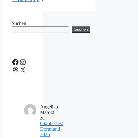
Suchen
Suchen
Facebook
Instagram
Threads
X
Angelika
Marold
zu
Oktoberfest
Dortmund
2025